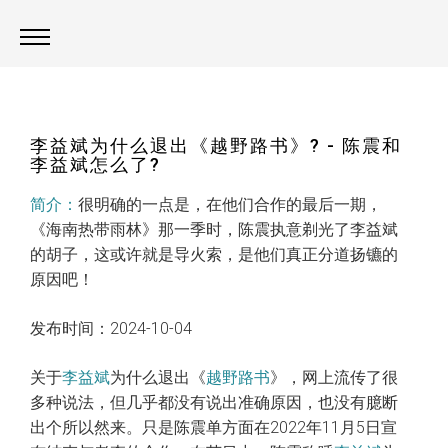
首页
>
关于我们
>
栏目介绍
李益斌为什么退出《越野路书》? - 陈震和
李益斌怎么了?
简介：
很明确的一点是，在他们合作的最后一期，
《海南热带雨林》那一季时，陈震执意剃光了李益斌
的胡子，这或许就是导火索，是他们真正分道扬镳的
原因吧！
发布时间：2024-10-04
关于
李益斌
为什么退出《
越野路书
》，网上流传了很
多种说法，但几乎都没有说出准确原因，也没有臆断
出个所以然来。只是陈震单方面在2022年11月5日宣