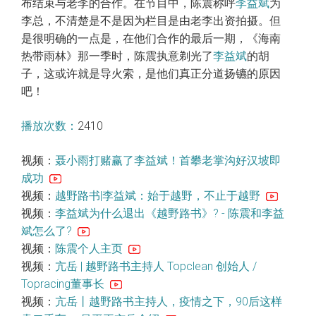
布结束与老李的合作。在节目中，陈震称呼
李益斌
为
李总，不清楚是不是因为栏目是由老李出资拍摄。但
是很明确的一点是，在他们合作的最后一期，《海南
热带雨林》那一季时，陈震执意剃光了
李益斌
的胡
子，这或许就是导火索，是他们真正分道扬镳的原因
吧！
播放次数：
2410
视频：
聂小雨打赌赢了李益斌！首攀老掌沟好汉坡即
成功
视频：
越野路书|李益斌：始于越野，不止于越野
视频：
李益斌为什么退出《越野路书》? - 陈震和李益
斌怎么了?
视频：
陈震个人主页
视频：
亢岳 | 越野路书主持人 Topclean 创始人 /
Topracing董事长
视频：
亢岳丨越野路书主持人，疫情之下，90后这样