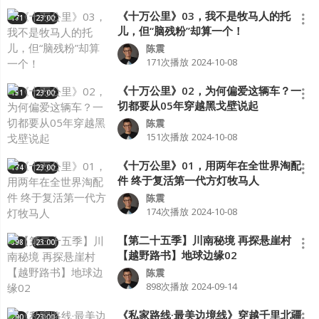
《十万公里》03，我不是牧马人的托
171
23:00
儿，但“脑残粉”却算一个！
陈震
171次播放
2024-10-08
《十万公里》02，为何偏爱这辆车？一
151
23:00
切都要从05年穿越黑戈壁说起
陈震
151次播放
2024-10-08
《十万公里》01，用两年在全世界淘配
174
23:00
件 终于复活第一代方灯牧马人
陈震
174次播放
2024-10-08
【第二十五季】川南秘境 再探悬崖村
898
23:00
【越野路书】地球边缘02
陈震
898次播放
2024-09-14
《私家路线·最美边境线》穿越千里北疆
200
23:00