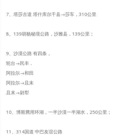
7、塔莎古道 塔什库尔干县→莎车，310公里
8、139胡杨秘境公路，沙雅县，139公里；
9、沙漠公路 有四条，
轮台→民丰．
阿拉尔→和田
阿拉尔→且末
且末→尉犁
10、博斯腾用环湖，一半沙漠一半湖水，250公里；
11、314国道 中巴友谊公路