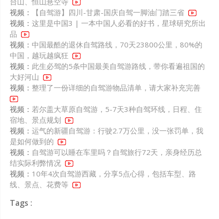
台山、恒山悬空寺
视频：
【自驾游】四川-甘肃-国庆自驾一脚油门踏三省
视频：
这里是中国3 | 一本中国人必看的好书，星球研究所出
品
视频：
中国最酷的退休自驾路线，70天23800公里，80%的
中国，越玩越疯狂
视频：
此生必驾的5条中国最美自驾游路线，带你看遍祖国的
大好河山
视频：
整理了一份详细的自驾游物品清单，请大家补充完善
视频：
若尔盖大草原自驾游，5-7天3种自驾环线，日程、住
宿地、景点规划
视频：
运气的新疆自驾游：行驶2.7万公里，没一张罚单，我
是如何做到的
视频：
自驾游可以睡在车里吗？自驾旅行72天，亲身经历总
结实际利弊情况
视频：
10年4次自驾游西藏，分享5点心得，包括车型、路
线、景点、花费等
Tags :