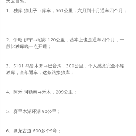
天去自驾。
1、独库 独山子→库车，561公里，六月到十月通车四个月；
2、伊昭 伊宁→昭苏 120公里，基本上也是通车四个月，一
般比独库晚一点开通；
3、S101 乌鲁木齐→巴音沟，300公里，个人感觉完全不输
独库，全年通车，这条路接独库；
4、阿禾 阿勒泰→禾木，209公里；
5、赛里木湖环湖 90公里；
6、盘龙古道 600多个S弯；