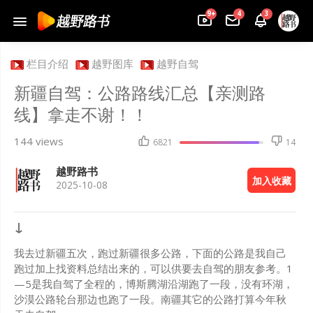
9+
4
3
栏目介绍
越野图库
越野自驾
新疆自驾：公路路线汇总【亲测路
线】拿走不谢！！
144 views
6821
14
越野路书
加入收藏
2025-10-08
↓
我去过新疆五次，跑过新疆很多公路，下面的公路是我自己
跑过加上找资料总结出来的，可以供要去自驾的朋友参考。1
—5是我自驾了全程的，博斯腾湖沿湖跑了一段，没有环湖，
沙漠公路轮台那边也跑了一段。南疆其它的公路打算今年秋