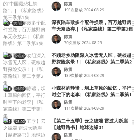
第1集
陈震
193次播放
2024-08-29
深夜陷车致多个配件损毁，百万越野房
70
23:00
车无奈放弃.|《私家路线》第二季第3集
陈震
70次播放
2024-08-29
不顾老乡劝阻深入冰雪无人区，硬核越
139
23:00
野探险实录！|《私家路线》第二季第2
集
陈震
139次播放
2024-08-29
小森林的静谧，坝上草原的回忆，平行
111
23:00
时空下的老李|《私家路线》第二季第1
集
陈震
111次播放
2024-08-29
【第二十五季】云之彼端 雷波大断崖
947
23:00
【越野路书】地球边缘01
陈震