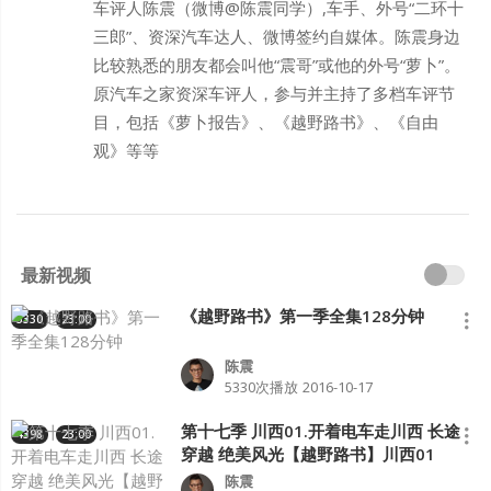
车评人陈震（微博@陈震同学）,车手、外号“二环十
三郎”、资深汽车达人、微博签约自媒体。陈震身边
比较熟悉的朋友都会叫他“震哥”或他的外号“萝卜”。
原汽车之家资深车评人，参与并主持了多档车评节
目，包括《萝卜报告》、《越野路书》、《自由
观》等等
最新视频
《越野路书》第一季全集128分钟
5330
23:00
陈震
5330次播放
2016-10-17
第十七季 川西01.开着电车走川西 长途
4398
23:00
穿越 绝美风光【越野路书】川西01
陈震