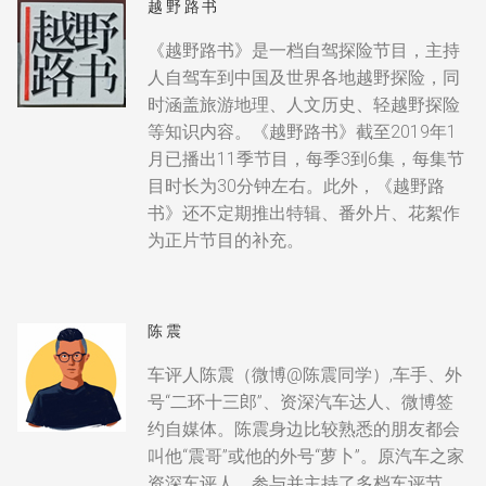
越野路书
《越野路书》是一档自驾探险节目，主持
人自驾车到中国及世界各地越野探险，同
时涵盖旅游地理、人文历史、轻越野探险
等知识内容。《越野路书》截至2019年1
月已播出11季节目，每季3到6集，每集节
目时长为30分钟左右。此外，《越野路
书》还不定期推出特辑、番外片、花絮作
为正片节目的补充。
陈震
车评人陈震（微博@陈震同学）,车手、外
号“二环十三郎”、资深汽车达人、微博签
约自媒体。陈震身边比较熟悉的朋友都会
叫他“震哥”或他的外号“萝卜”。原汽车之家
资深车评人，参与并主持了多档车评节