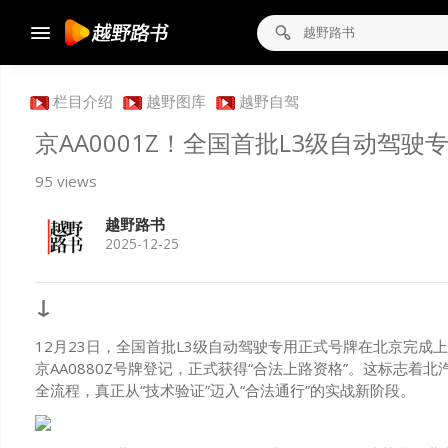
栏目介绍
越野图库
越野自驾
京AA0001Z！全国首批L3级自动驾驶
95 views
越野路书
2025-12-25
↓
12月23日，全国首批L3级自动驾驶专用正式号牌在北京完成上牌，
京AA0880Z号牌登记，正式获得“合法上路资格”。这标志着
全流程，真正从“技术验证”迈入“合法通行”的实战新阶段。