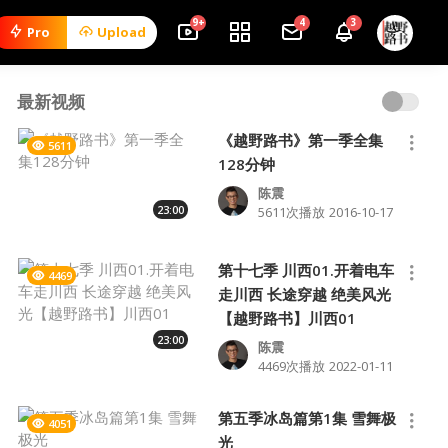
9+
4
3
Pro
Upload
最新视频
《越野路书》第一季全集
5611
128分钟
陈震
23:00
5611次播放
2016-10-17
第十七季 川西01.开着电车
4469
走川西 长途穿越 绝美风光
【越野路书】川西01
23:00
陈震
4469次播放
2022-01-11
第五季冰岛篇第1集 雪舞极
4051
光