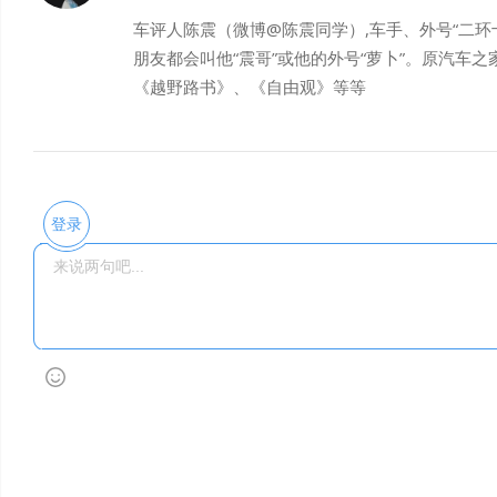
车评人陈震（微博@陈震同学）,车手、外号“二
朋友都会叫他“震哥”或他的外号“萝卜”。原汽车
《越野路书》、《自由观》等等
登录