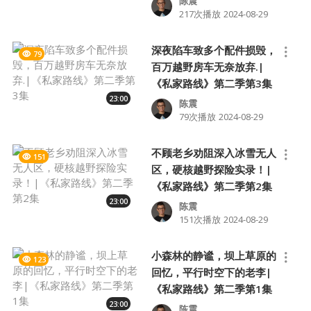
陈震
217次播放
2024-08-29
深夜陷车致多个配件损毁，
79
百万越野房车无奈放弃.|
《私家路线》第二季第3集
23:00
陈震
79次播放
2024-08-29
不顾老乡劝阻深入冰雪无人
151
区，硬核越野探险实录！|
《私家路线》第二季第2集
23:00
陈震
151次播放
2024-08-29
小森林的静谧，坝上草原的
123
回忆，平行时空下的老李|
《私家路线》第二季第1集
23:00
陈震