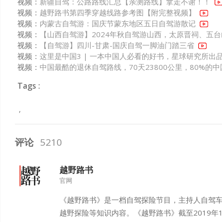
视频：
新疆自驾：公路路线汇总【亲测路线】拿走不谢！！
视频：
越野路书第四季穿越线路参考图【附完整视频】
视频：
内蒙古自驾游：国庆节蒙东地区五日自驾游散记
视频：
【山西自驾游】2024年秋自驾游山西，太原晋祠、五
视频：
【自驾游】四川-甘肃-国庆自驾一脚油门踏三省
视频：
这里是中国3 | 一本中国人必看的好书，星球研究所出
视频：
中国最酷的退休自驾路线，70天23800公里，80%的
Tags :
评论
5210
越野路书
官网
《越野路书》是一档自驾探险节目，主持人自驾
越野探险等知识内容。《越野路书》截至2019年