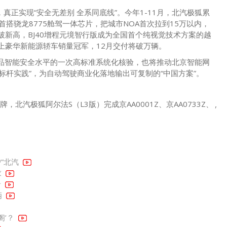
正实现“安全无差别 全系同底线”。今年1-11月，北汽极狐累
球首搭骁龙8775舱驾一体芯片，把城市NOA首次拉到15万以内，
突破新高，BJ40增程元境智行版成为全国首个纯视觉技术方案的越
上豪华新能源轿车销量冠军，12月交付将破万辆。
产品智能安全水平的一次高标准系统化核验，也将推动北京智能网
标杆实践”，为自动驾驶商业化落地输出可复制的“中国方案”。
北汽极狐阿尔法S（L3版）完成京AA0001Z、京AA0733Z、
”北汽
求
者
辆
’？