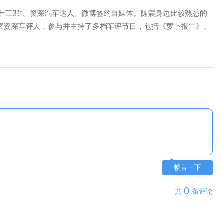
环十三郎”、资深汽车达人、微博签约自媒体。陈震身边比较熟悉的
之家资深车评人，参与并主持了多档车评节目，包括《萝卜报告》、
畅言一下
0
共
条评论