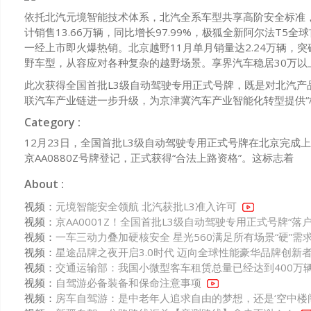
依托北汽元境智能技术体系，北汽全系车型共享高阶安全标准，真
计销售13.66万辆，同比增长97.99%，极狐全新阿尔法T5全
一经上市即火爆热销。北京越野11月单月销量达2.24万辆，
野车型，从容应对各种复杂的越野场景。享界汽车稳居30万以
此次获得全国首批L3级自动驾驶专用正式号牌，既是对北汽
联汽车产业链进一步升级，为京津冀汽车产业智能化转型提供“
Category :
12月23日，全国首批L3级自动驾驶专用正式号牌在北京完成上牌，
京AA0880Z号牌登记，正式获得“合法上路资格”。这标志着
About :
视频：
元境智能安全领航 北汽获批L3准入许可
视频：
京AA0001Z！全国首批L3级自动驾驶专用正式号牌“落户
视频：
一车三动力叠加硬核安全 星光560满足所有场景“硬”需
视频：
星途品牌之夜开启3.0时代 迈向全球性能豪华品牌创新
视频：
交通运输部：我国小微型客车租赁总量已经达到400万
视频：
自驾游必备装备和保命注意事项
视频：
房车自驾游：是中老年人追求自由的梦想，还是‘空中楼阁