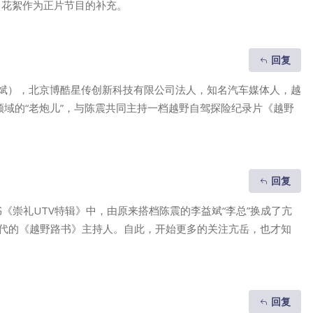
、花絮作为正片节目的补充。
回复
斌），北京博酷星传创新科技有限公司法人，知名汽车媒体人，越
领域的“老炮儿”，与陈震共同主持一档越野自驾探险纪录片《越野
回复
书《崇礼UTV特辑》中，由原来搭档陈震的李益斌“李总”换成了亢
代的《越野路书》主持人。自此，开始更多的关注亢岳，也才知
回复