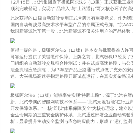
12月15日，北汽集团旗下极狐阿尔法S（L3版）正式获批工
顺利完成登记，实现“产品准入”与“上路通行”两大核心环节的
此次获得的L3级自动驾驶专用正式号牌具有重要意义。作为我国自
国内自动驾驶最高技术水平车型产品的专属正式号牌。“京AA073
我国新能源汽车第一股，北汽新能源不仅关注用户的产品体验
值得一提的是，极狐阿尔法S（L3版）是本次首批获得准入许
可靠运行提供了关键硬件保障。上牌之前，北汽极狐L3经历
门组织的自动驾驶交规符合性测试；并在试点高速路段，与公
法全流程应急演练，为L3车型产品上路通行试点做了充分的
速、大兴机场高速等指定路段开展试点运行，在真实复杂路况
极狐阿尔法S（L3版）能够率先实现“持牌上路”，源于北汽
新。北汽专属的智能网联技术体系——“北汽元境智能”在行业内
开发保障体系。“一核”即以“体系保障安全”为核心理念，建立
全生命周期的三重安全防护体系。北汽通过部署企业自动驾驶安
析，显著提升主动安全监测与应急响应能力，形成了“运行监测-