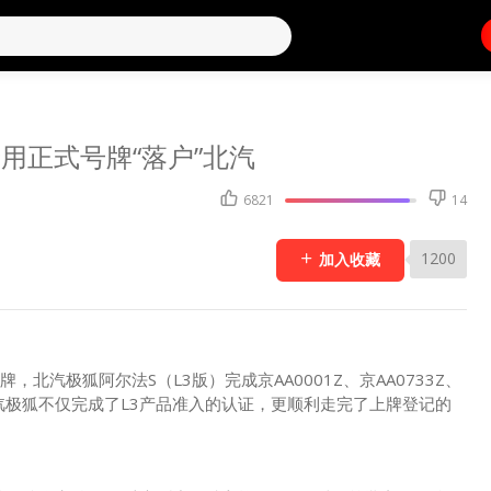
专用正式号牌“落户”北汽
6821
14
1200
加入收藏
北汽极狐阿尔法S（L3版）完成京AA0001Z、京AA0733Z、
北汽极狐不仅完成了L3产品准入的认证，更顺利走完了上牌登记的