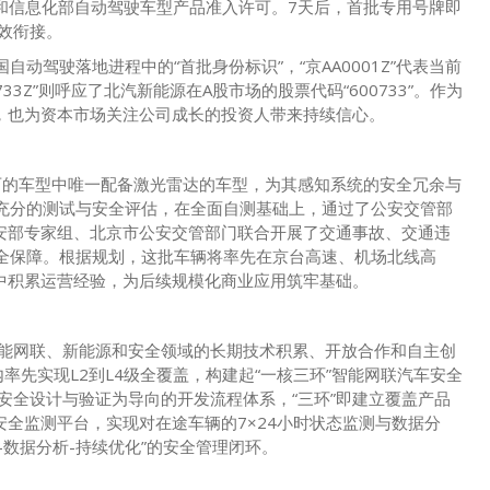
业和信息化部自动驾驶车型产品准入许可。7天后，首批专用号牌即
高效衔接。
动驾驶落地进程中的“首批身份标识”，“京AA0001Z”代表当前
3Z”则呼应了北汽新能源在A股市场的股票代码“600733”。作为
，也为资本市场关注公司成长的投资人带来持续信心。
可的车型中唯一配备激光雷达的车型，为其感知系统的安全冗余与
了充分的测试与安全评估，在全面自测基础上，通过了公安交管部
安部专家组、北京市公安交管部门联合开展了交通事故、交通违
安全保障。根据规划，这批车辆将率先在京台高速、机场北线高
中积累运营经验，为后续规模化商业应用筑牢基础。
在智能网联、新能源和安全领域的长期技术积累、开放合作和自主创
率先实现L2到L4级全覆盖，构建起“一核三环”智能网联汽车安全
以安全设计与验证为导向的开发流程体系，“三环”即建立覆盖产品
全监测平台，实现对在途车辆的7×24小时状态监测与数据分
数据分析-持续优化”的安全管理闭环。