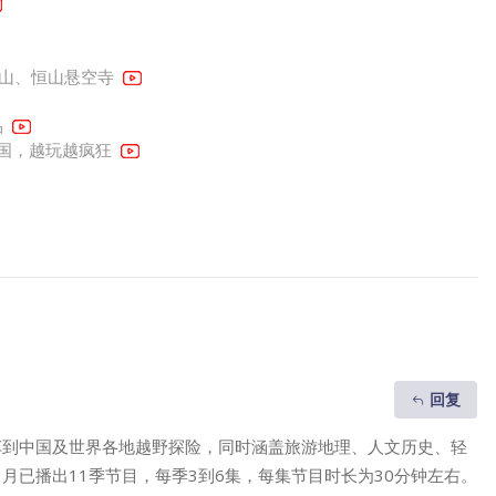
台山、恒山悬空寺
品
中国，越玩越疯狂
回复
车到中国及世界各地越野探险，同时涵盖旅游地理、人文历史、轻
1月已播出11季节目，每季3到6集，每集节目时长为30分钟左右。