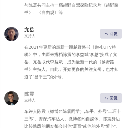
与陈震共同主持一档越野自驾探险纪录片《越野路
书》、《自由观》等
亢岳
回复
支持人
在2021年更新的最新一期越野路书《崇礼UTV特
辑》中，由原来搭档陈震的李益斌“李总”换成了亢
岳。亢岳取代李益斌，成为最新一代的《越野路
书》主持人。自此，开始更多的关注亢岳，也才知
道了“昌平王”的外号。
陈震
回复
支持人
车评人陈震（微博@陈震同学）,车手、外号“二环十
三郎”、资深汽车达人、微博签约自媒体。陈震身边
比较熟悉的朋友都会叫他“震哥”或他的外号“萝卜”。