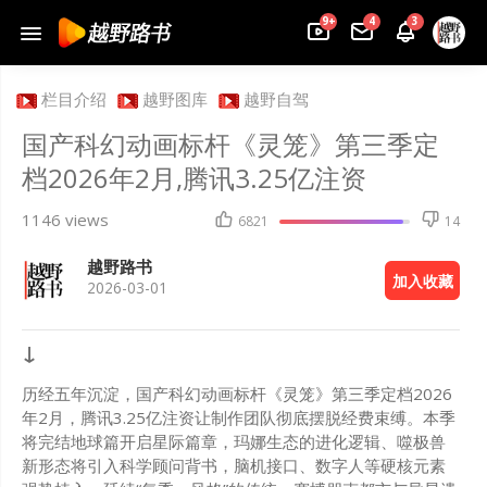
9+
4
3
栏目介绍
越野图库
越野自驾
国产科幻动画标杆《灵笼》第三季定
档2026年2月,腾讯3.25亿注资
1146 views
6821
14
越野路书
加入收藏
2026-03-01
↓
历经五年沉淀，国产科幻动画标杆《灵笼》第三季定档2026
年2月，腾讯3.25亿注资让制作团队彻底摆脱经费束缚。本季
将完结地球篇开启星际篇章，玛娜生态的进化逻辑、噬极兽
新形态将引入科学顾问背书，脑机接口、数字人等硬核元素