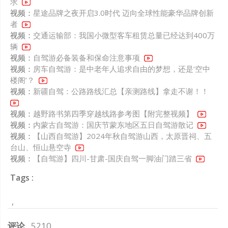
求
视频：
星途品牌之夜开启3.0时代 迈向全球性能豪华品牌创新
者
视频：
交通运输部：我国小微型客车租赁总量已经达到400万
辆
视频：
自驾游必备装备和保命注意事项
视频：
房车自驾游：是中老年人追求自由的梦想，还是‘空中
楼阁’？
视频：
新疆自驾：公路路线汇总【亲测路线】拿走不谢！！
视频：
越野路书第四季穿越线路参考图【附完整视频】
视频：
内蒙古自驾游：国庆节蒙东地区五日自驾游散记
视频：
【山西自驾游】2024年秋自驾游山西，太原晋祠、五
台山、恒山悬空寺
视频：
【自驾游】四川-甘肃-国庆自驾一脚油门踏三省
Tags :
评论
5210