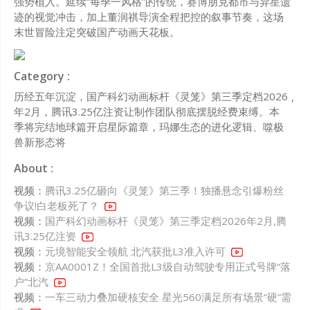
强势植入。延续“每季一风格”的传统，赛博朋克都市与异星遗
迹的视觉冲击，加上董润祺导演全程把控的叙事节奏，这场
末世冒险注定突破国产动画天花板。
Category :
历经五年沉淀，国产科幻动画标杆《灵笼》第三季定档2026
年2月，腾讯3.25亿注资让制作团队彻底摆脱经费束缚。本
季将完结地球篇开启星际篇章，玛娜生态的进化逻辑、噬极
兽新形态将
About :
视频：
腾讯3.25亿砸向《灵笼》第三季！独播悬念引爆粉丝
争议!白老板死了？
视频：
国产科幻动画标杆《灵笼》第三季定档2026年2月,腾
讯3.25亿注资
视频：
元境智能安全领航 北汽获批L3准入许可
视频：
京AA0001Z！全国首批L3级自动驾驶专用正式号牌“落
户”北汽
视频：
一车三动力叠加硬核安全 星光560满足所有场景“硬”需